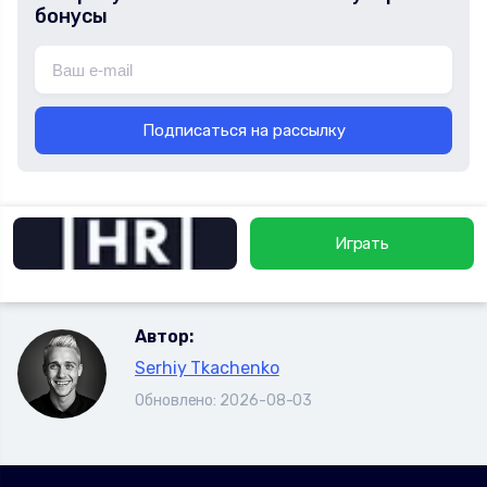
бонусы
Подписаться на рассылку
Играть
Автор:
Serhiy Tkachenko
Обновлено: 2026-08-03