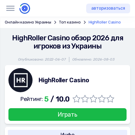
авторизоваться
Онлайн казино Украины
Топ казино
HighRoller Casino
HighRoller Casino обзор 2026 для
игроков из Украины
Опубликовано: 2022-06-07
Обновлено: 2026-08-03
HighRoller Casino
5
/ 10.0
Рейтинг:
Играть