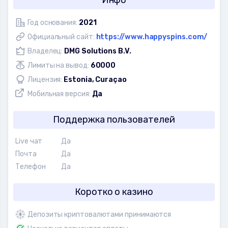
Инфо
Год основания:
2021
Официальный сайт:
https://www.happyspins.com/
Владелец:
DMG Solutions B.V.
Лимиты на вывод:
60000
Лицензия:
Estonia, Curaçao
Мобильная версия:
Да
Поддержка пользователей
Live чат
Да
Почта
Да
Телефон
Да
Коротко о казино
Депозиты криптовалютами принимаются