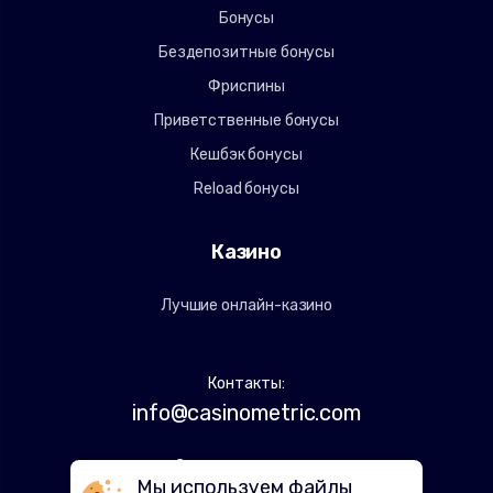
Бонусы
Бездепозитные бонусы
Фриспины
Приветственные бонусы
Кешбэк бонусы
Reload бонусы
Казино
Лучшие онлайн-казино
Контакты:
info@casinometric.com
Социальные медиа:
Мы используем файлы