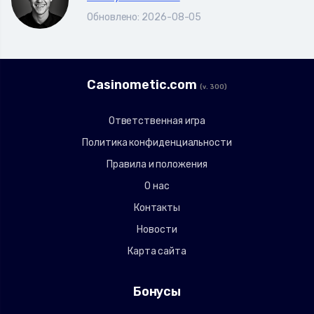
Обновлено: 2026-08-05
Сasinometic.com
(v. 300)
Ответственная игра
Политика конфиденциальности
Правила и положения
О нас
Контакты
Новости
Карта сайта
Бонусы