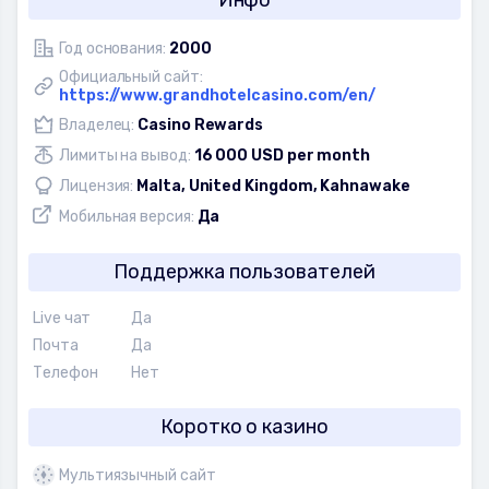
Инфо
Год основания:
2000
Официальный сайт:
https://www.grandhotelcasino.com/en/
Владелец:
Casino Rewards
Лимиты на вывод:
16 000 USD per month
Лицензия:
Malta, United Kingdom, Kahnawake
Мобильная версия:
Да
Поддержка пользователей
Live чат
Да
Почта
Да
Телефон
Нет
Коротко о казино
Мультиязычный сайт