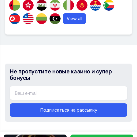
View all
Не пропустите новые казино и супер
бонусы
Подписаться на рассылку