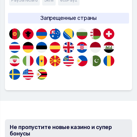
PaySafeCard
Skrill
ecoPayz
Запрещенные страны
Не пропустите новые казино и супер
бонусы