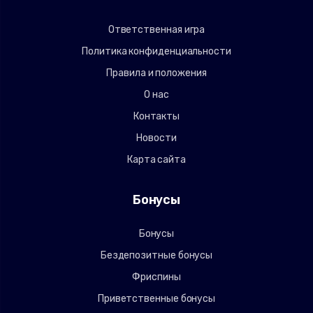
Ответственная игра
Политика конфиденциальности
Правила и положения
О нас
Контакты
Новости
Карта сайта
Бонусы
Бонусы
Бездепозитные бонусы
Фриспины
Приветственные бонусы