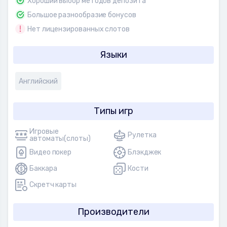
Хороший выбор методов депозита
Большое разнообразие бонусов
Нет лицензированных слотов
Языки
Английский
Типы игр
Игровые
Рулетка
автоматы(слоты)
Видео покер
Блэкджек
Баккара
Кости
Скретч карты
Производители