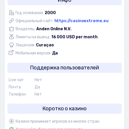
Инфо
Год основания:
2000
Официальный сайт:
https://casinoextreme.eu
Владелец:
Anden Online N.V.
Лимиты на вывод:
16 000 USD per month
Лицензия:
Curaçao
Мобильная версия:
Да
Поддержка пользователей
Live чат
Нет
Почта
Да
Телефон
Нет
Коротко о казино
Казино принимает игроков из многих стран