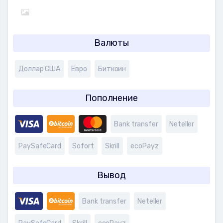
Валюты
Доллар США
Евро
Биткоин
Пополнение
Bank transfer
Neteller
PaySafeCard
Sofort
Skrill
ecoPayz
Вывод
Bank transfer
Neteller