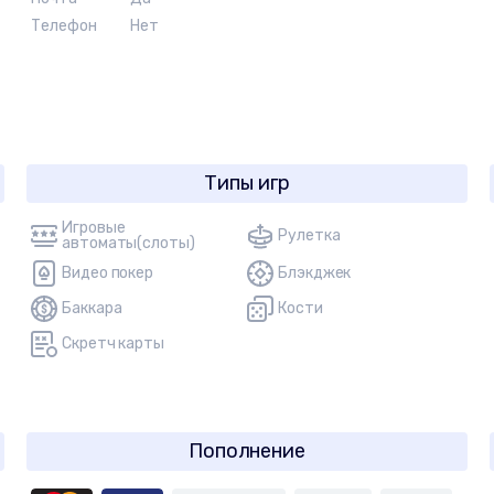
Телефон
Нет
Типы игр
Игровые
Рулетка
автоматы(слоты)
Видео покер
Блэкджек
Баккара
Кости
Скретч карты
Пополнение