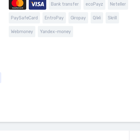
Bank transfer
ecoPayz
Neteller
PaySafeCard
EntroPay
Giropay
QiWi
Skrill
Webmoney
Yandex-money