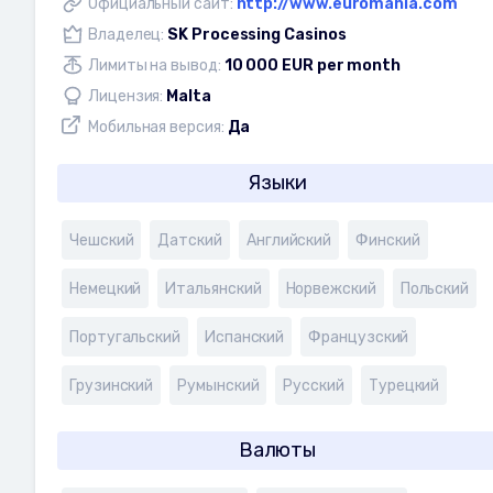
Официальный сайт:
http://www.euromania.com
Владелец:
SK Processing Casinos
Лимиты на вывод:
10 000 EUR per month
Лицензия:
Malta
Мобильная версия:
Да
Языки
Чешский
Датский
Английский
Финский
Немецкий
Итальянский
Норвежский
Польский
Португальский
Испанский
Французский
Грузинский
Румынский
Русский
Турецкий
Валюты