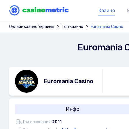
Казино
Онлайн казино Украины
Топ казино
Euromania Casino
Euromania C
Euromania Casino
Инфо
Год основания:
2011