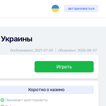
авторизоваться
з Украины
Опубликовано: 2021-07-05
Обновлено: 2026-08-07
Играть
Коротко о казино
Принимает криптовалюты