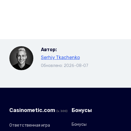
Автор:
Serhiy Tkachenko
Обновлено: 2026-08-07
Сasinometic.com
Бонусы
(v. 300)
Бонусы
Ответственная игра