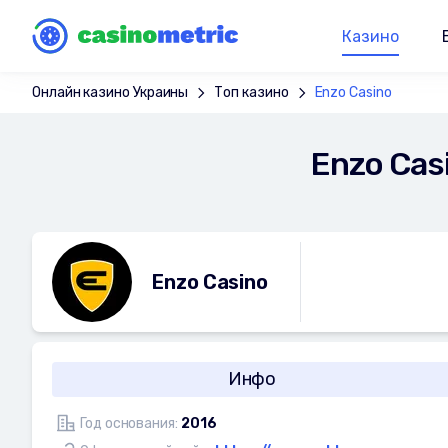
Казино
Онлайн казино Украины
Топ казино
Enzo Casino
Enzo Cas
Enzo Casino
Инфо
Год основания:
2016