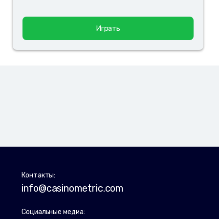
Играть
Контакты:
info@casinometric.com
Социальные медиа: