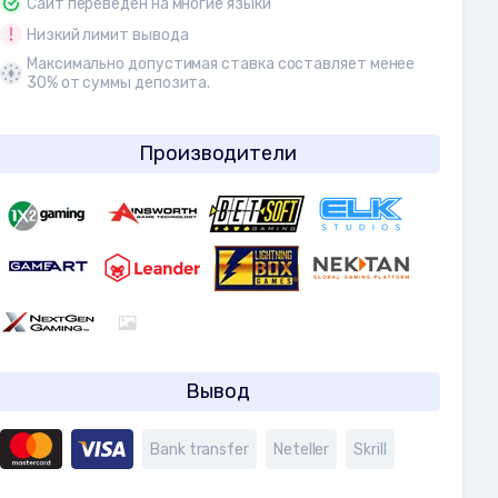
Сайт переведен на многие языки
Низкий лимит вывода
Максимально допустимая ставка составляет менее
30% от суммы депозита.
Производители
Вывод
Bank transfer
Neteller
Skrill