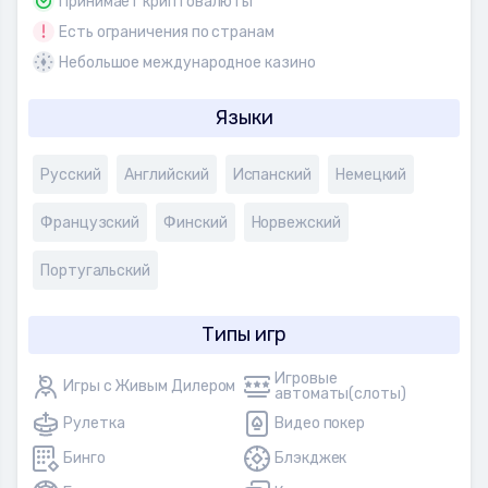
Принимает криптовалюты
Есть ограничения по странам
Небольшое международное казино
Языки
Русский
Английский
Испанский
Немецкий
Французский
Финский
Норвежский
Португальский
Типы игр
Игровые
Игры с Живым Дилером
автоматы(слоты)
Рулетка
Видео покер
Бинго
Блэкджек