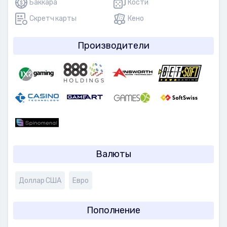
Баккара
Кости
Скретч карты
Кено
Производители
Валюты
Доллар США
Евро
Пополнение