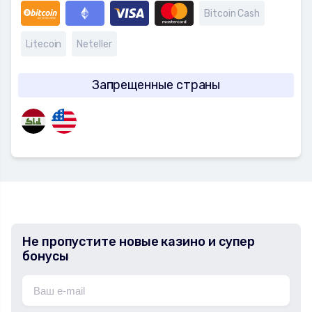
Bitcoin Cash
Litecoin
Neteller
Запрещенные страны
Не пропустите новые казино и супер
бонусы