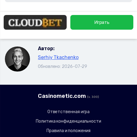
Играть
Автор:
Serhiy Tkachenko
Обновлено: 2026-07-29
Сasinometic.com
(v. 300)
Ответственная игра
Политика конфиденциальности
Правила и положения