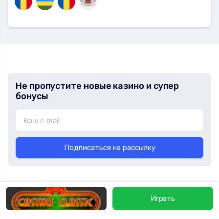
Не пропустите новые казино и супер
бонусы
Подписаться на рассылку
Играть