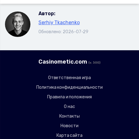
Автор:
Serhiy Tkachenko
Обновлено: 2026-07-29
Сasinometic.com
(v. 300)
Ответственная игра
Политика конфиденциальности
Правила и положения
О нас
Контакты
Новости
Карта сайта