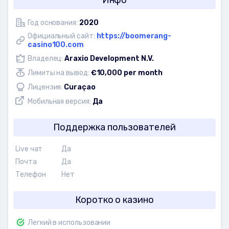
Инфо
Год основания:
2020
Официальный сайт:
https://boomerang-
casino100.com
Владелец:
Araxio Development N.V.
Лимиты на вывод:
€10,000 per month
Лицензия:
Curaçao
Мобильная версия:
Да
Поддержка пользователей
Live чат
Да
Почта
Да
Телефон
Нет
Коротко о казино
Легкий в использовании