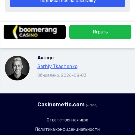
Подписаться на рассылку
Играть
Автор:
Serhiy Tkachenko
Обновлено: 2026-08-03
Сasinometic.com
(v. 300)
Ответственная игра
Политика конфиденциальности