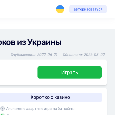
авторизоваться
оков из Украины
Опубликовано: 2022-06-21
Обновлено: 2026-08-02
Играть
Коротко о казино
Анонимные азартные игры на биткойны