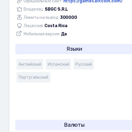
Официальный сайт:
https://games.bitcoin.com/
Владелец:
SBGC S.R.L
Лимиты на вывод:
300000
Лицензия:
Costa Rica
Мобильная версия:
Да
Языки
Английский
Испанский
Русский
Португальский
Валюты