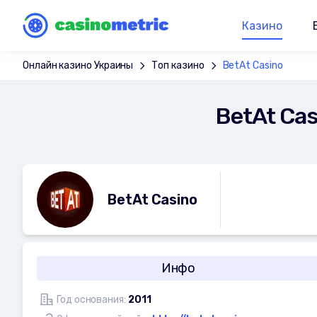
Казино
Онлайн казино Украины
Топ казино
BetAt Casino
BetAt Ca
BetAt Casino
Инфо
Год основания:
2011