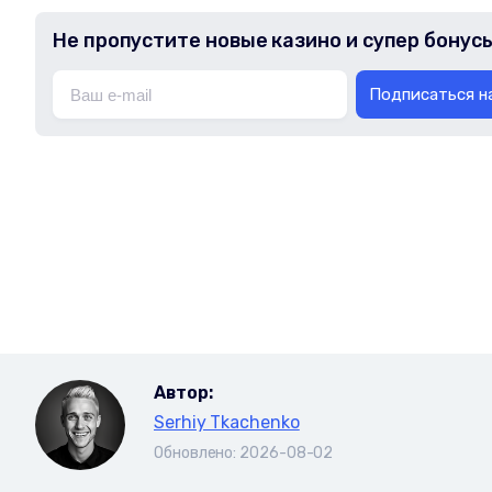
Не пропустите новые казино и супер бонус
Подписаться н
Автор:
Serhiy Tkachenko
Обновлено: 2026-08-02