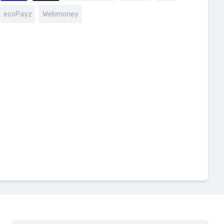
ecoPayz
Webmoney