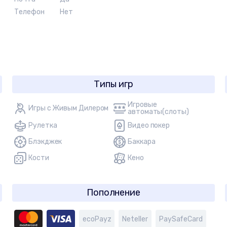
Телефон
Нет
Типы игр
Игровые
Игры с Живым Дилером
автоматы(слоты)
Рулетка
Видео покер
Блэкджек
Баккара
Кости
Кено
Пополнение
ecoPayz
Neteller
PaySafeCard