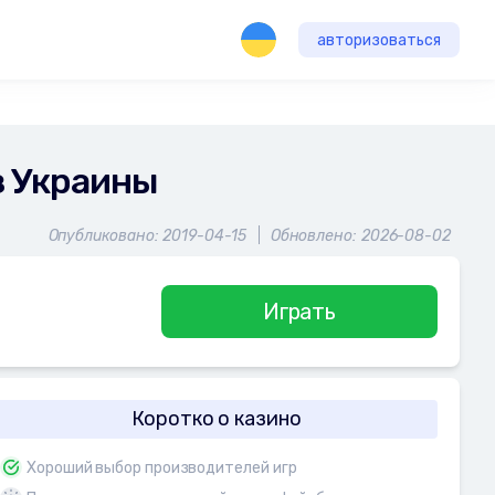
авторизоваться
з Украины
Опубликовано: 2019-04-15
Обновлено: 2026-08-02
Играть
Коротко о казино
Хороший выбор производителей игр