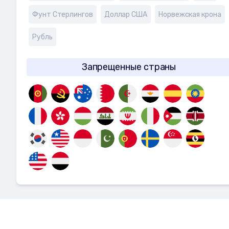
Фунт Стерлингов
Доллар США
Норвежская крона
Рубль
Запрещенные страны