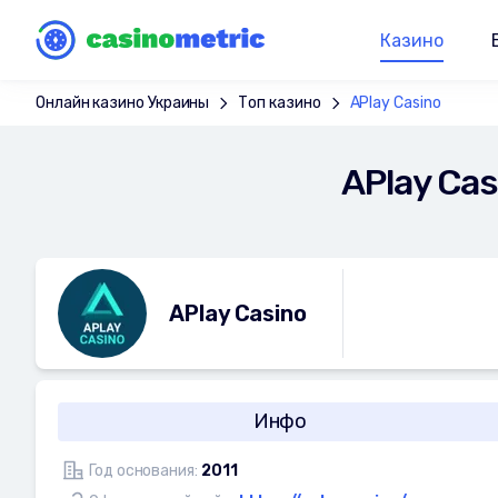
Казино
Онлайн казино Украины
Топ казино
APlay Casino
APlay Ca
APlay Casino
Инфо
Год основания:
2011