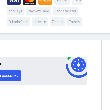
Neteller
Skrill
ecoPayz
PaySafeCard
Bank transfer
Bitcoin Cash
Litecoin
Zimpler
Trustly
ы
а рассылку