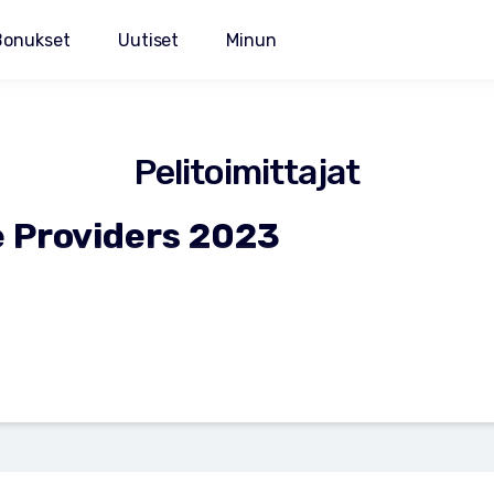
Bonukset
Uutiset
Minun
Pelitoimittajat
 Providers 2023