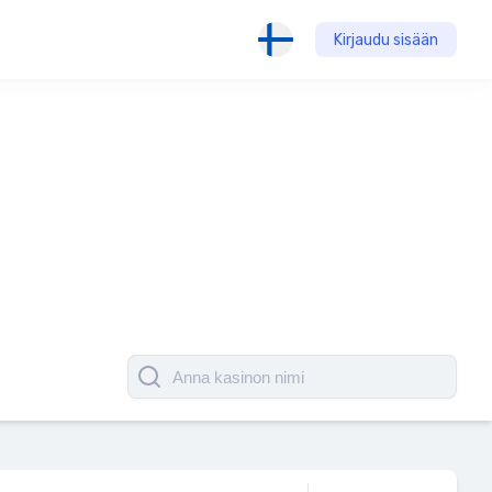
Kirjaudu sisään