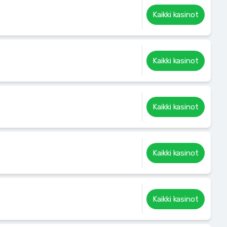
Kaikki kasinot
Kaikki kasinot
Kaikki kasinot
Kaikki kasinot
Kaikki kasinot