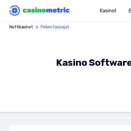
Kasinot
Nettikasinot
Pelien tarjoajat
Kasino Software