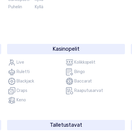
Puhelin
Kyllä
Kasinopelit
Live
Kolikkopelit
Ruletti
Bingo
Blackjack
Baccarat
Craps
Raaputusarvat
Keno
Talletustavat