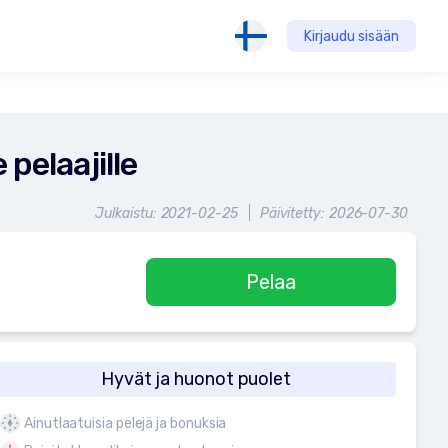
Kirjaudu sisään
pelaajille
Julkaistu: 2021-02-25
Päivitetty: 2026-07-30
Pelaa
Hyvät ja huonot puolet
Ainutlaatuisia pelejä ja bonuksia