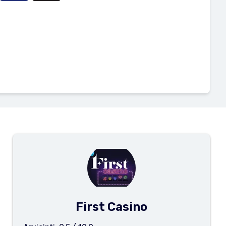
First Casino