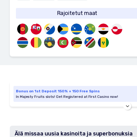
Rajoitetut maat
Bonus on 1st Deposit 150% + 150 Free Spins
In Majesty Fruits slots! Get Registered at First Casino now!
Älä missaa uusia kasinoita ja superbonuksia