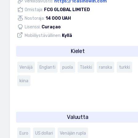
verkkosivusto:
https://1casinowin.com
Omistaja:
FCG GLOBAL LIMITED
Nostoraja:
14 000 UAH
Lisenssi:
Curaçao
Mobiiliystävällinen:
Kyllä
Kielet
Venäjä
Englanti
puola
Tšekki
ranska
turkki
kiina
Valuutta
Euro
US dollari
Venäjän rupla