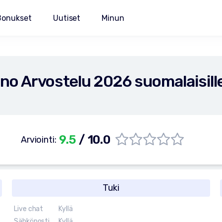
Bonukset
Uutiset
Minun
ino Arvostelu 2026 suomalaisille 
9.5
/ 10.0
Arviointi:
Tuki
Live chat
Kyllä
Sähköposti
Kyllä