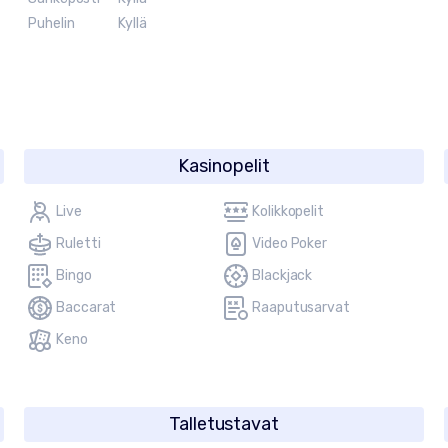
Puhelin
Kyllä
Kasinopelit
Live
Kolikkopelit
Ruletti
Video Poker
Bingo
Blackjack
Baccarat
Raaputusarvat
Keno
Talletustavat