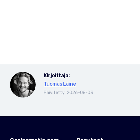
Kirjoittaja:
Tuomas Laine
Päivitetty: 2026-08-03