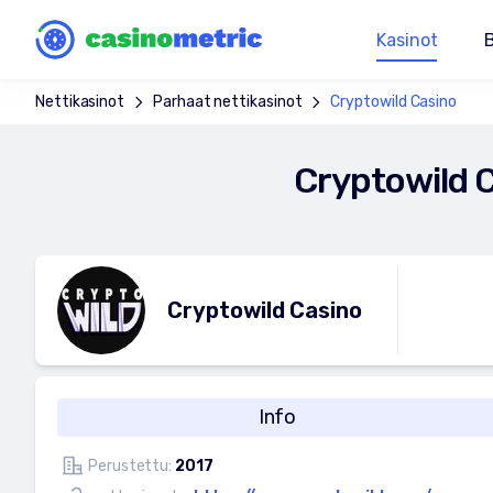
Kasinot
Nettikasinot
Parhaat nettikasinot
Cryptowild Casino
Cryptowild C
Cryptowild Casino
Info
Perustettu:
2017