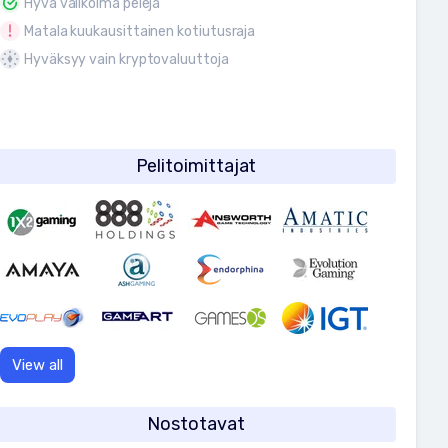
Hyvä valikoima pelejä
Matala kuukausittainen kotiutusraja
Hyväksyy vain kryptovaluuttoja
Pelitoimittajat
View all
Nostotavat