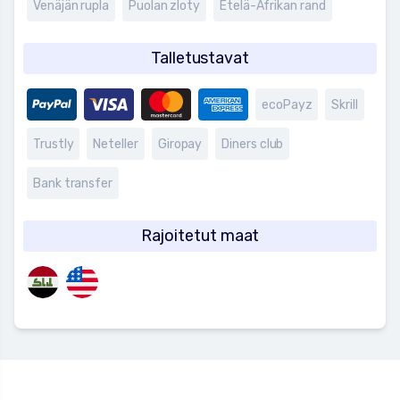
Venäjän rupla
Puolan zloty
Etelä-Afrikan rand
Talletustavat
ecoPayz
Skrill
Trustly
Neteller
Giropay
Diners club
Bank transfer
Rajoitetut maat