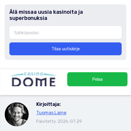
Älä missaa uusia kasinoita ja
superbonuksia
Tilaa uutiskirje
Pelaa
Kirjoittaja:
Tuomas Laine
Päivitetty: 2026-07-29