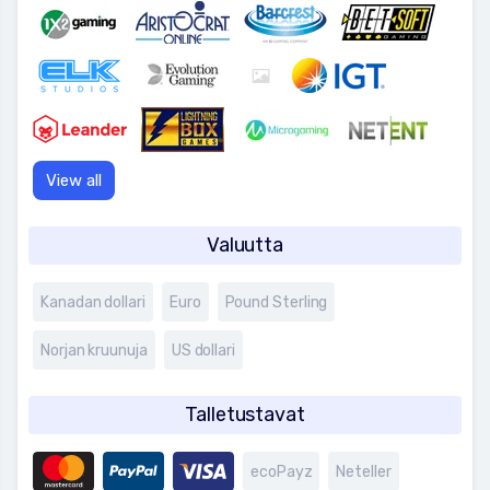
View all
Valuutta
Kanadan dollari
Euro
Pound Sterling
Norjan kruunuja
US dollari
Talletustavat
ecoPayz
Neteller