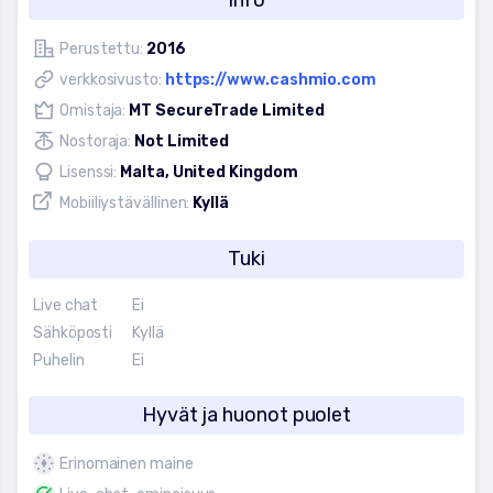
Info
Perustettu:
2016
verkkosivusto:
https://www.cashmio.com
Omistaja:
MT SecureTrade Limited
Nostoraja:
Not Limited
Lisenssi:
Malta, United Kingdom
Mobiiliystävällinen:
Kyllä
Tuki
Live chat
Ei
Sähköposti
Kyllä
Puhelin
Ei
Hyvät ja huonot puolet
Erinomainen maine