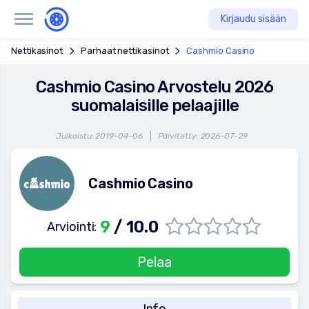
Kirjaudu sisään
Nettikasinot
Parhaat nettikasinot
Cashmio Casino
Cashmio Casino Arvostelu 2026
suomalaisille pelaajille
Julkaistu: 2019-04-06
Päivitetty: 2026-07-29
Cashmio Casino
9
/ 10.0
Arviointi:
Pelaa