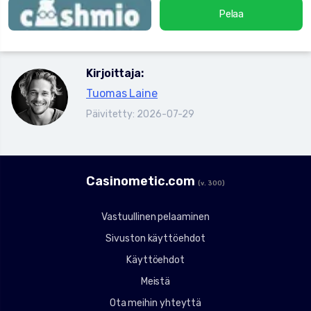
Pelaa
Kirjoittaja:
Tuomas Laine
Päivitetty: 2026-07-29
Сasinometic.com
(v. 300)
Vastuullinen pelaaminen
Sivuston käyttöehdot
Käyttöehdot
Meistä
Ota meihin yhteyttä