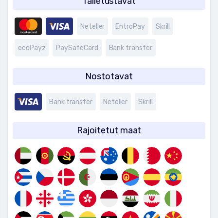
Talletustavat
Neteller
EntroPay
Skrill
ecoPayz
PaySafeCard
Bank transfer
Nostotavat
Bank transfer
Neteller
Skrill
Rajoitetut maat