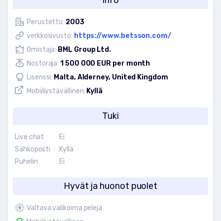
Info
Perustettu:
2003
verkkosivusto:
https://www.betsson.com/
Omistaja:
BML Group Ltd.
Nostoraja:
1 500 000 EUR per month
Lisenssi:
Malta, Alderney, United Kingdom
Mobiiliystävällinen:
Kyllä
Tuki
Live chat
Ei
Sähköposti
Kyllä
Puhelin
Ei
Hyvät ja huonot puolet
Valtava valikoima pelejä