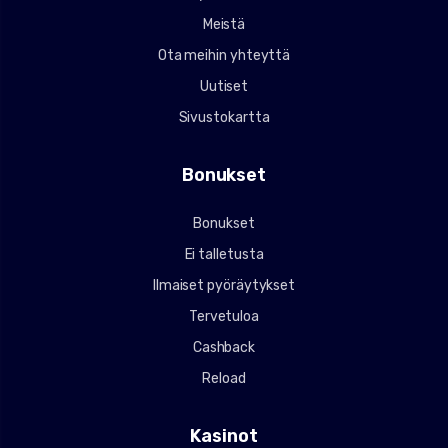
Meistä
Ota meihin yhteyttä
Uutiset
Sivustokartta
Bonukset
Bonukset
Ei talletusta
Ilmaiset pyöräytykset
Tervetuloa
Cashback
Reload
Kasinot