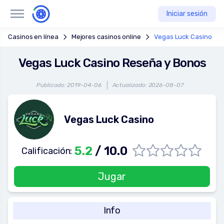
Iniciar sesión
Casinos en línea
Mejores casinos online
Vegas Luck Casino
Vegas Luck Casino Reseña y Bonos
Publicado: 2019-04-06
Actualizado: 2026-08-07
Vegas Luck Casino
5.2
/ 10.0
Calificación:
Jugar
Info