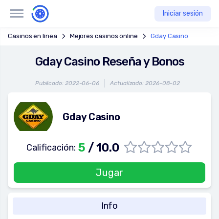
Iniciar sesión
Casinos en línea
Mejores casinos online
Gday Casino
Gday Casino Reseña y Bonos
Publicado: 2022-06-06
Actualizado: 2026-08-02
Gday Casino
5
/ 10.0
Calificación:
Jugar
Info