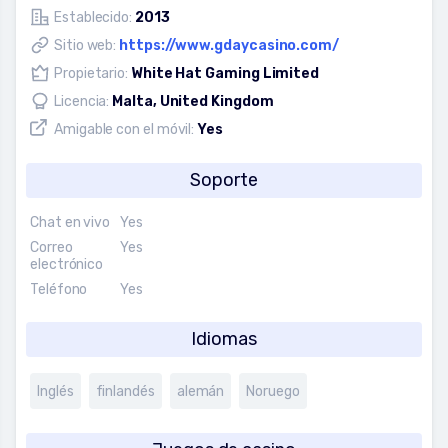
Establecido:
2013
Sitio web:
https://www.gdaycasino.com/
Propietario:
White Hat Gaming Limited
Licencia:
Malta, United Kingdom
Amigable con el móvil:
Yes
Soporte
Chat en vivo
Yes
Correo
Yes
electrónico
Teléfono
Yes
Idiomas
Inglés
finlandés
alemán
Noruego