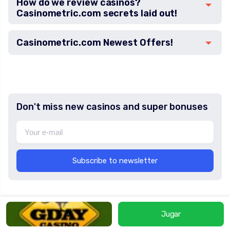
How do we review casinos?
Casinometric.com secrets laid out!
Casinometric.com Newest Offers!
Don't miss new casinos and super bonuses
Subscribe to newsletter
Jugar