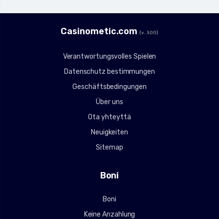
Сasinometic.com
(v. 300)
Verantwortungsvolles Spielen
Datenschutz bestimmungen
Geschäftsbedingungen
Über uns
Ota yhteyttä
Neuigkeiten
Sitemap
Boni
Boni
Keine Anzahlung