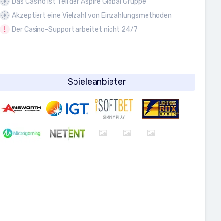
Das Casino ist Teil der Aspire Global Gruppe
Akzeptiert eine Vielzahl von Einzahlungsmethoden
Der Casino-Support arbeitet nicht 24/7
Spieleanbieter