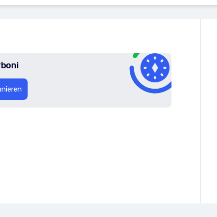
rboni
nnieren