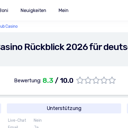
Boni
Neuigkeiten
Mein
lub Casino
Casino Rückblick 2026 für deuts
8.3
/ 10.0
Bewertung:
Unterstützung
Live-Chat
Nein
Email
Ja