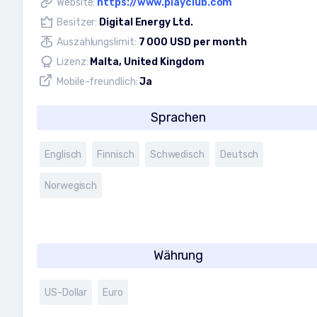
Website:
https://www.playclub.com
Besitzer:
Digital Energy Ltd.
Auszahlungslimit:
7 000 USD per month
Lizenz:
Malta, United Kingdom
Mobile-freundlich:
Ja
Sprachen
Englisch
Finnisch
Schwedisch
Deutsch
Norwegisch
Währung
US-Dollar
Euro