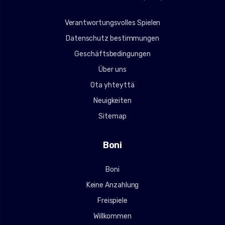
Verantwortungsvolles Spielen
Datenschutz bestimmungen
Geschäftsbedingungen
Über uns
Ota yhteyttä
Neuigkeiten
Sitemap
Boni
Boni
Keine Anzahlung
Freispiele
Willkommen