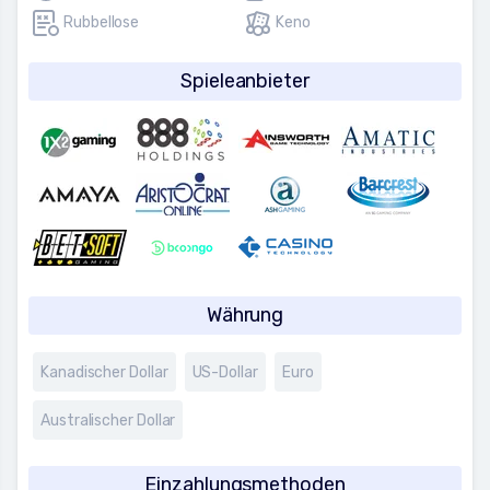
Rubbellose
Keno
Spieleanbieter
Währung
Kanadischer Dollar
US-Dollar
Euro
Australischer Dollar
Einzahlungsmethoden