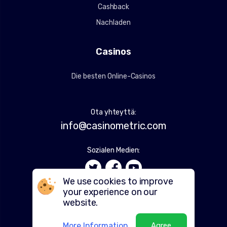
Cashback
Nachladen
Casinos
Die besten Online-Casinos
Ota yhteyttä:
info@casinometric.com
Sozialen Medien:
We use cookies to improve
your experience on our
website.
More Information
Agree