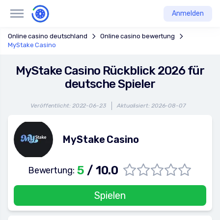
Anmelden
Online casino deutschland
Online casino bewertung
MyStake Casino
MyStake Casino Rückblick 2026 für
deutsche Spieler
Veröffentlicht: 2022-06-23
Aktualisiert: 2026-08-07
MyStake Casino
5
/ 10.0
Bewertung:
Spielen