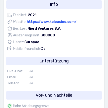
Info
Etabliert:
2021
Website:
https://www.koicasino.com/
Besitzer:
Njord Ventures B.V.
Auszahlungslimit:
300000
Lizenz:
Curaçao
Mobile-freundlich:
Ja
Unterstützung
Live-Chat
Ja
Email
Ja
Telefon
Ja
Vor- und Nachteile
Hohe Abhebungsgrenze