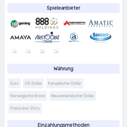
Spieleanbieter
Währung
Euro
US-Dollar
Kanadischer Dollar
Norwegische Krone
Neuseeländischer Dollar
Polnischer Zloty
Einzahlungsmethoden