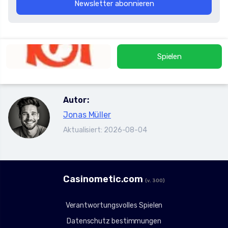
Newsletter abonnieren
Spielen
Autor:
Jonas Müller
Aktualisiert: 2026-08-04
Сasinometic.com
(v. 300)
Verantwortungsvolles Spielen
Datenschutz bestimmungen