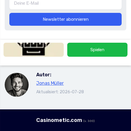
Newsletter abonnieren
Spielen
Autor:
Jonas Müller
Aktualisiert: 2026-07-28
Сasinometic.com
(v. 300)