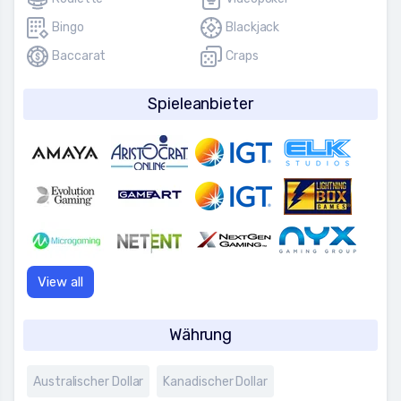
Bingo
Blackjack
Baccarat
Craps
Spieleanbieter
View all
Währung
Australischer Dollar
Kanadischer Dollar