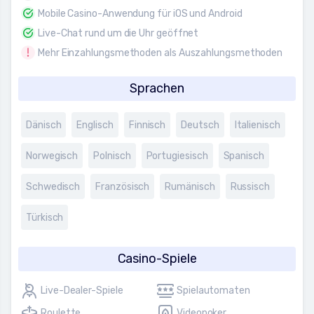
Mobile Casino-Anwendung für iOS und Android
Live-Chat rund um die Uhr geöffnet
Mehr Einzahlungsmethoden als Auszahlungsmethoden
Sprachen
Dänisch
Englisch
Finnisch
Deutsch
Italienisch
Norwegisch
Polnisch
Portugiesisch
Spanisch
Schwedisch
Französisch
Rumänisch
Russisch
Türkisch
Casino-Spiele
Live-Dealer-Spiele
Spielautomaten
Roulette
Videopoker