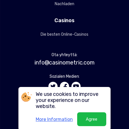
Nachladen
Casinos
Die besten Online-Casinos
Ota yhteyttä:
info@casinometric.com
Sozialen Medien:
We use cookies to improve
your experience on our
website.
More Information
Agree
TM
2018-2026 © CasinoMetric