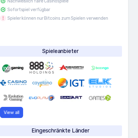
Nachweislich faire Casinospiele
Sofortspiel verfügbar
Spieler können nur Bitcoins zum Spielen verwenden
Spieleanbieter
View all
Eingeschränkte Länder