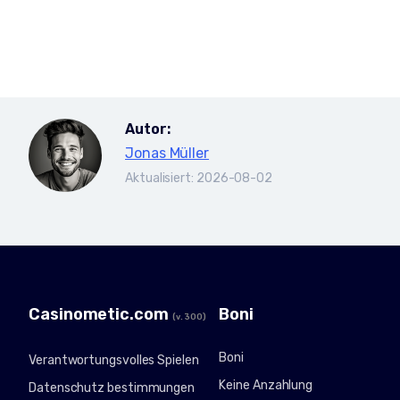
Autor:
Jonas Müller
Aktualisiert: 2026-08-02
Сasinometic.com
Boni
(v. 300)
Boni
Verantwortungsvolles Spielen
Keine Anzahlung
Datenschutz bestimmungen