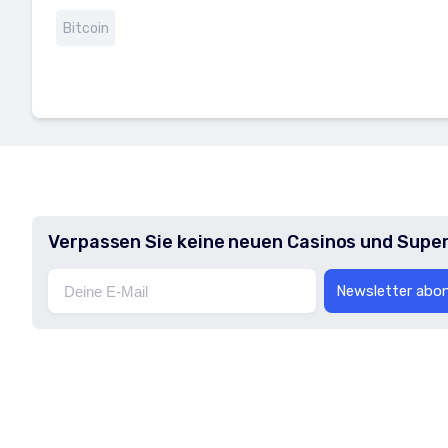
Bitcoin
Verpassen Sie keine neuen Casinos und Supe
Newsletter abo