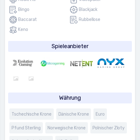
Bingo
Blackjack
Baccarat
Rubbellose
Keno
Spieleanbieter
Währung
Tschechische Krone
Dänische Krone
Euro
Pfund Sterling
Norwegische Krone
Polnischer Zloty