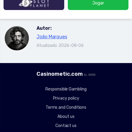
Jogar
Autor:
João Marques
Atualizado: 2026-08-06
Сasinometic.com
(v. 300)
Responsible Gambling
Privacy policy
Terms and Conditions
About us
Contact us