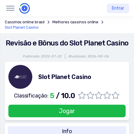
Entrar
Cassinos online brasil
Melhores cassinos online
Slot Planet Casino
Revisão e Bônus do Slot Planet Casino
Publicado: 2022-07-22
Atualizado: 2026-08-06
Slot Planet Casino
5
/ 10.0
Classificação:
Jogar
Info