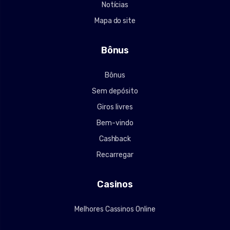
Notícias
Mapa do site
Bônus
Bônus
Sem depósito
Giros livres
Bem-vindo
Cashback
Recarregar
Casinos
Melhores Cassinos Online