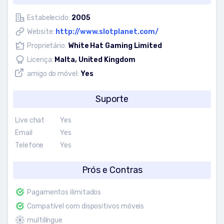
Estabelecido:
2005
Website:
http://www.slotplanet.com/
Proprietário:
White Hat Gaming Limited
Licença:
Malta, United Kingdom
amigo do móvel:
Yes
Suporte
Live chat
Yes
Email
Yes
Telefone
Yes
Prós e Contras
Pagamentos ilimitados
Compatível com dispositivos móveis
multilíngue