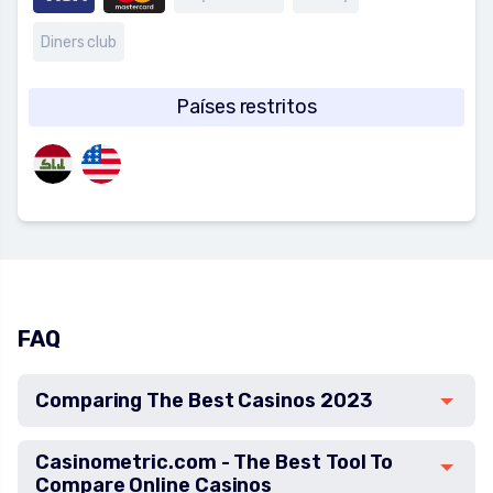
Diners club
Países restritos
FAQ
Comparing The Best Casinos 2023
Casinometric.com - The Best Tool To
Compare Online Casinos