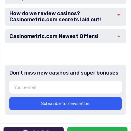
How do we review casinos?
Casinometric.com secrets laid out!
Casinometric.com Newest Offers!
Don't miss new casinos and super bonuses
Subscribe to newsletter