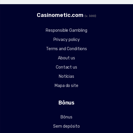
Сasinometic.com
(v. 300)
Responsible Gambling
Privacy policy
Terms and Conditions
About us
Contact us
Notícias
Mapa do site
Bônus
Bônus
Sem depósito