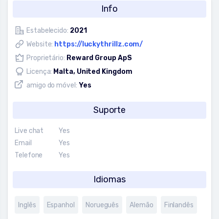
Info
Estabelecido:
2021
Website:
https://luckythrillz.com/
Proprietário:
Reward Group ApS
Licença:
Malta, United Kingdom
amigo do móvel:
Yes
Suporte
Live chat
Yes
Email
Yes
Telefone
Yes
Idiomas
Inglês
Espanhol
Norueguês
Alemão
Finlandês