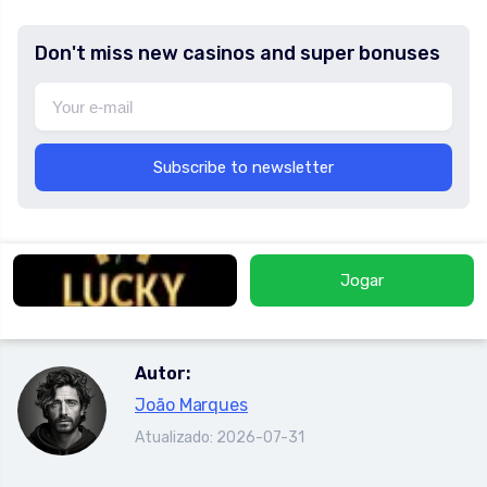
Don't miss new casinos and super bonuses
Subscribe to newsletter
Jogar
Autor:
João Marques
Atualizado: 2026-07-31