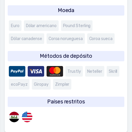
Moeda
Euro
Dólar americano
Pound Sterling
Dólar canadense
Coroa norueguesa
Coroa sueca
Métodos de depósito
Trustly
Neteller
Skrill
ecoPayz
Giropay
Zimpler
Países restritos