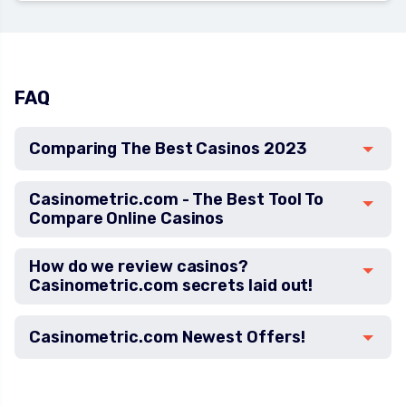
FAQ
Comparing The Best Casinos 2023
Casinometric.com - The Best Tool To
Compare Online Casinos
How do we review casinos?
Casinometric.com secrets laid out!
Casinometric.com Newest Offers!