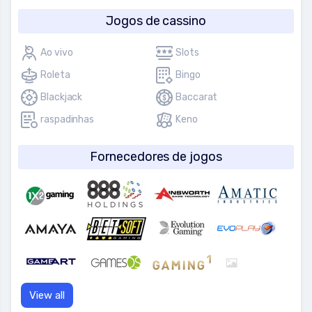
Jogos de cassino
Ao vivo
Slots
Roleta
Bingo
Blackjack
Baccarat
raspadinhas
Keno
Fornecedores de jogos
View all