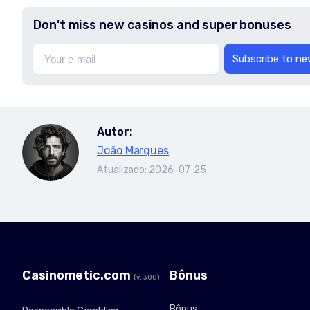
Don't miss new casinos and super bonuses
Subscribe to ne
Autor:
João Marques
Atualizado: 2026-07-25
Сasinometic.com
Bônus
(v. 300)
Bônus