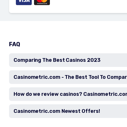
FAQ
Comparing The Best Casinos 2023
Casinometric.com - The Best Tool To Compar
How do we review casinos? Casinometric.com
Casinometric.com Newest Offers!