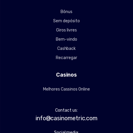
Bônus
Sem depósito
Giros livres
Bem-vindo
Cashback
Recarregar
Casinos
Melhores Cassinos Online
Contact us:
info@casinometric.com
Social media: