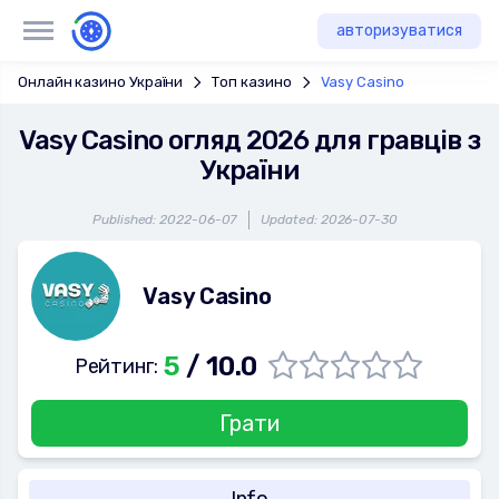
авторизуватися
Онлайн казино України
Топ казино
Vasy Casino
Vasy Casino огляд 2026 для гравців з
України
Published: 2022-06-07
Updated: 2026-07-30
Vasy Casino
5
/ 10.0
Рейтинг:
Грати