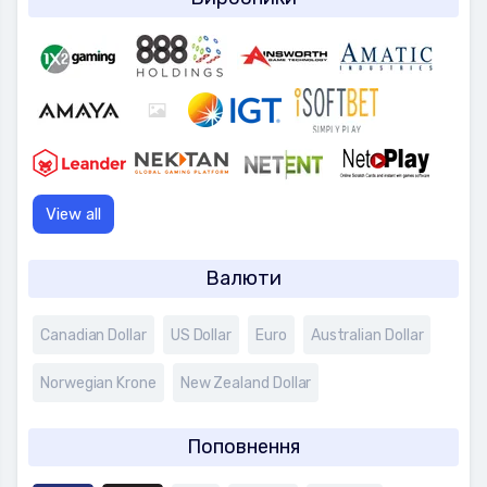
View all
Валюти
Canadian Dollar
US Dollar
Euro
Australian Dollar
Norwegian Krone
New Zealand Dollar
Поповнення