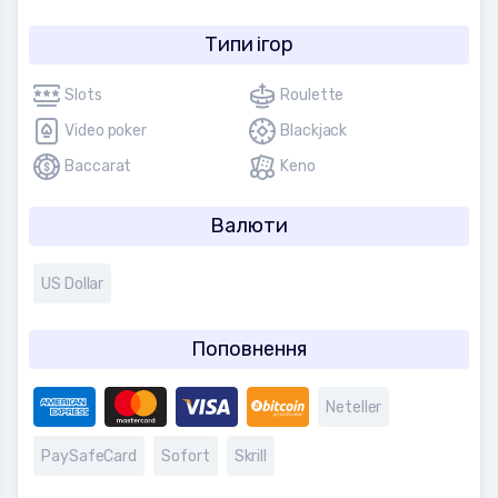
Типи ігор
Slots
Roulette
Video poker
Blackjack
Baccarat
Keno
Валюти
US Dollar
Поповнення
Neteller
PaySafeCard
Sofort
Skrill