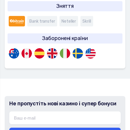
Зняття
Bank transfer
Neteller
Skrill
Заборонені країни
Не пропустіть нові казино і супер бонуси