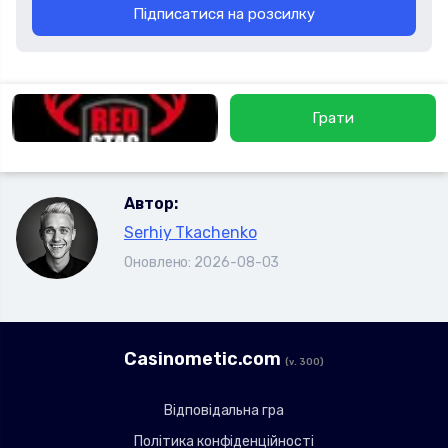
Підписатися на розсилку
Грати
Автор:
Serhiy Tkachenko
Оновлено: 2026-08-03
Сasinometic.com
(v. 300)
Відповідальна гра
Політика конфіденційності