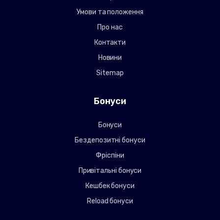
Умови та положення
Про нас
Контакти
Новини
Sitemap
Бонуси
Бонуси
Бездепозитні бонуси
Фріспіни
Привітальні бонуси
Кешбек бонуси
Reload бонуси