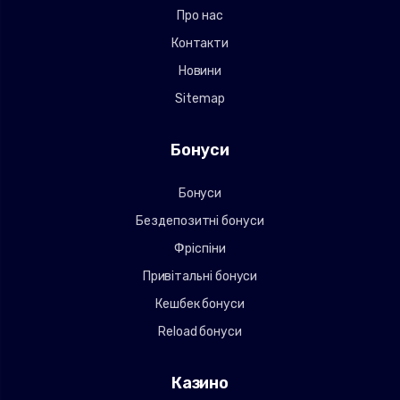
Про нас
Контакти
Новини
Sitemap
Бонуси
Бонуси
Бездепозитні бонуси
Фріспіни
Привітальні бонуси
Кешбек бонуси
Reload бонуси
Казино