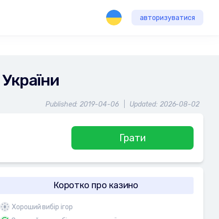
авторизуватися
 України
Published: 2019-04-06
Updated: 2026-08-02
Грати
Коротко про казино
Хороший вибір ігор