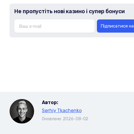
Не пропустіть нові казино і супер бонуси
Підписатися на
Автор:
Serhiy Tkachenko
Оновлено: 2026-08-02