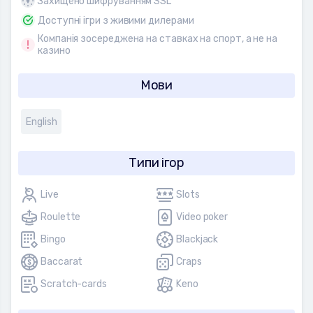
Захищено шифруванням SSL
Доступні ігри з живими дилерами
Компанія зосереджена на ставках на спорт, а не на
казино
Мови
English
Типи ігор
Live
Slots
Roulette
Video poker
Bingo
Blackjack
Baccarat
Craps
Scratch-cards
Keno