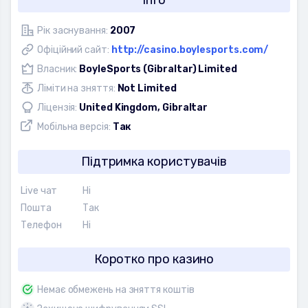
Info
Рік заснування:
2007
Офіційний сайт:
http://casino.boylesports.com/
Власник:
BoyleSports (Gibraltar) Limited
Ліміти на зняття:
Not Limited
Ліцензія:
United Kingdom, Gibraltar
Мобільна версія:
Так
Підтримка користувачів
Live чат
Ні
Пошта
Так
Телефон
Ні
Коротко про казино
Немає обмежень на зняття коштів