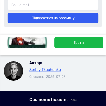
Підписатися на розсилку
Грати
Автор:
Serhiy Tkachenko
Оновлено: 2026-07-27
Сasinometic.com
(v. 300)