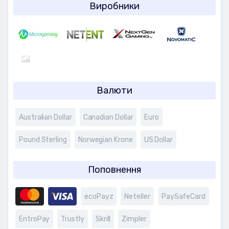
Виробники
Валюти
Australian Dollar
Canadian Dollar
Euro
Pound Sterling
Norwegian Krone
US Dollar
Поповнення
ecoPayz
Neteller
PaySafeCard
EntroPay
Trustly
Skrill
Zimpler