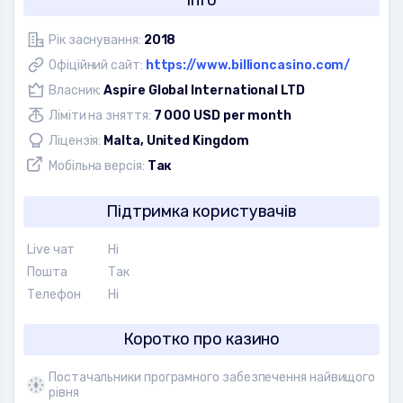
Info
Рік заснування:
2018
Офіційний сайт:
https://www.billioncasino.com/
Власник:
Aspire Global International LTD
Ліміти на зняття:
7 000 USD per month
Ліцензія:
Malta, United Kingdom
Мобільна версія:
Так
Підтримка користувачів
Live чат
Ні
Пошта
Так
Телефон
Ні
Коротко про казино
Постачальники програмного забезпечення найвищого
рівня