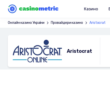
Казино
Онлайн казино України
Провайдери казино
Aristocrat
Aristocrat