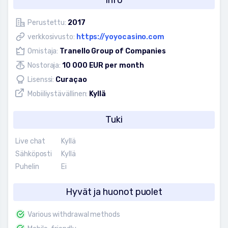
Info
Perustettu:
2017
verkkosivusto:
https://yoyocasino.com
Omistaja:
Tranello Group of Companies
Nostoraja:
10 000 EUR per month
Lisenssi:
Curaçao
Mobiiliystävällinen:
Kyllä
Tuki
Live chat
Kyllä
Sähköposti
Kyllä
Puhelin
Ei
Hyvät ja huonot puolet
Various withdrawal methods