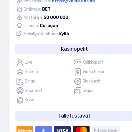
verkkosivusto:
https://volna.casino
Omistaja:
BET
Nostoraja:
50 000 000
Lisenssi:
Curaçao
Mobiiliystävällinen:
Kyllä
Kasinopelit
Live
Kolikkopelit
Ruletti
Video Poker
Bingo
Blackjack
Baccarat
Craps
Keno
Talletustavat
Bitcoin Cash