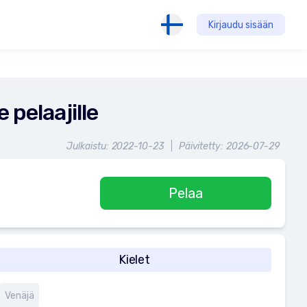
Kirjaudu sisään
 pelaajille
Julkaistu: 2022-10-23
Päivitetty: 2026-07-29
Pelaa
Kielet
Venäjä