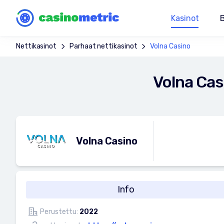
Kasinot
Nettikasinot
Parhaat nettikasinot
Volna Casino
Volna Casi
Volna Casino
Info
Perustettu:
2022