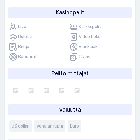
Kasinopelit
Live
Kolikkopelit
Ruletti
Video Poker
Bingo
Blackjack
Baccarat
Craps
Pelitoimittajat
Valuutta
US dollari
Venäjän rupla
Euro