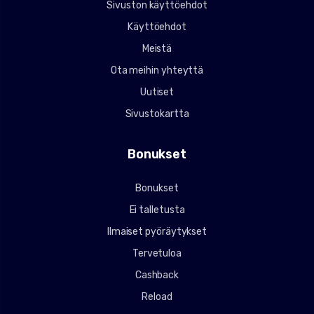
Sivuston käyttöehdot
Käyttöehdot
Meistä
Ota meihin yhteyttä
Uutiset
Sivustokartta
Bonukset
Bonukset
Ei talletusta
Ilmaiset pyöräytykset
Tervetuloa
Cashback
Reload