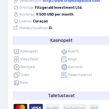
verkkosivusto:
http://www.tropeziapalace.com
Omistaja:
Fitzgerald Investment Ltd.
Nostoraja:
9 500 USD per month
Lisenssi:
Curaçao
Mobiiliystävällinen:
Ei
Kasinopelit
Kolikkopelit
Ruletti
Video Poker
Bingo
Blackjack
Baccarat
Craps
Raaputusarvat
Keno
Talletustavat
Neteller
PaySafeCard
Skrill