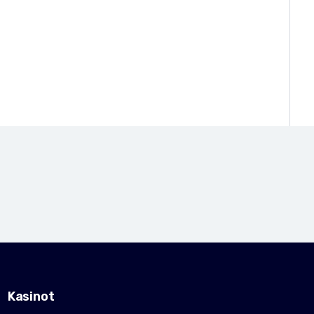
Kasinot