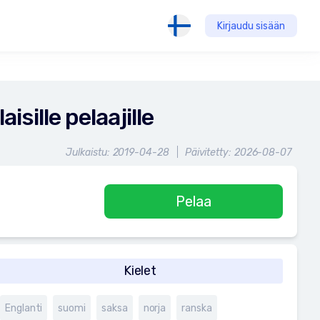
Kirjaudu sisään
sille pelaajille
Julkaistu: 2019-04-28
Päivitetty: 2026-08-07
Pelaa
Kielet
Englanti
suomi
saksa
norja
ranska