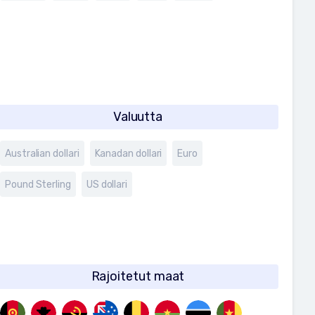
Valuutta
Australian dollari
Kanadan dollari
Euro
Pound Sterling
US dollari
Rajoitetut maat