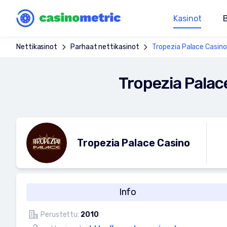
Kasinot
Nettikasinot
Parhaat nettikasinot
Tropezia Palace Casino
Tropezia Palace
Tropezia Palace Casino
Info
Perustettu:
2010