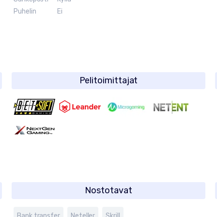
Puhelin
Ei
Pelitoimittajat
Nostotavat
Bank transfer
Neteller
Skrill