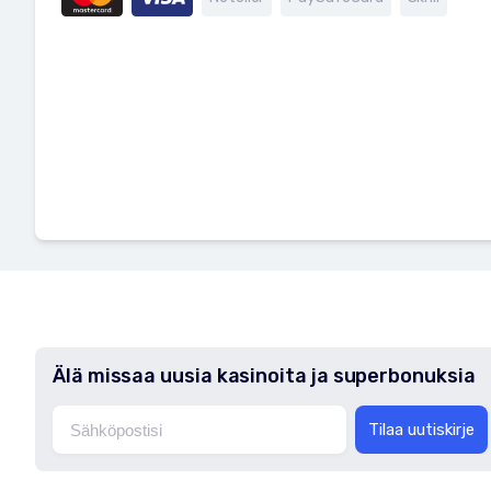
Älä missaa uusia kasinoita ja superbonuksia
Tilaa uutiskirje