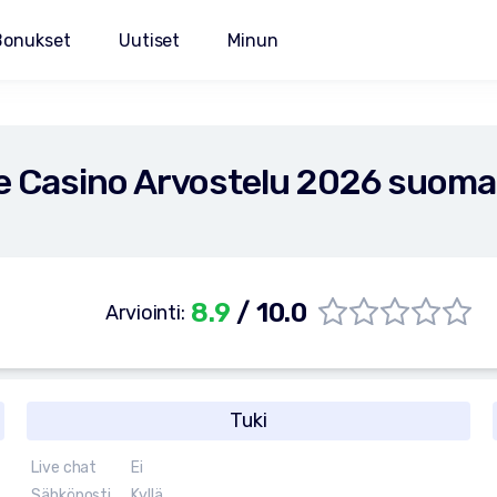
Bonukset
Uutiset
Minun
 Casino Arvostelu 2026 suomalai
8.9
/ 10.0
Arviointi:
Tuki
Live chat
Ei
Sähköposti
Kyllä