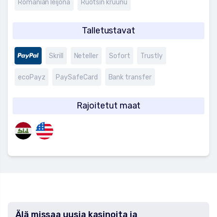
Romanian leijona
Ruotsin kruunu
Talletustavat
Skrill
Neteller
Sofort
Trustly
ecoPayz
PaySafeCard
Bank transfer
Rajoitetut maat
Älä missaa uusia kasinoita ja