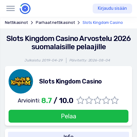
Kirjaudu sisään
Nettikasinot
Parhaat nettikasinot
Slots Kingdom Casino
Slots Kingdom Casino Arvostelu 2026
suomalaisille pelaajille
Julkaistu: 2019-04-29
Päivitetty: 2026-08-04
Slots Kingdom Casino
8.7
/ 10.0
Arviointi:
Pelaa