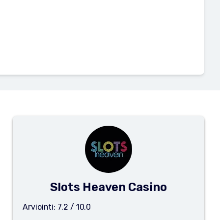
Slots Heaven Casino
Arviointi:
7.2 / 10.0