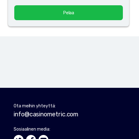
Pelaa
Ota meihin yhteyttä:
info@casinometric.com
Sosiaalinen media: