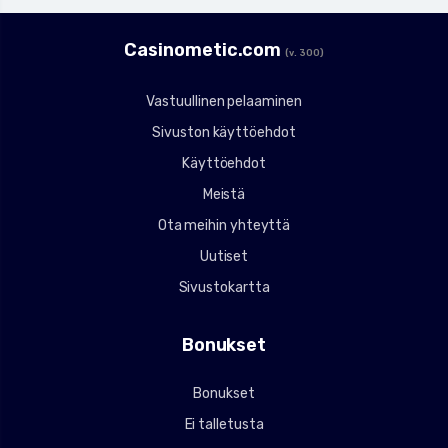
Сasinometic.com
(v. 300)
Vastuullinen pelaaminen
Sivuston käyttöehdot
Käyttöehdot
Meistä
Ota meihin yhteyttä
Uutiset
Sivustokartta
Bonukset
Bonukset
Ei talletusta