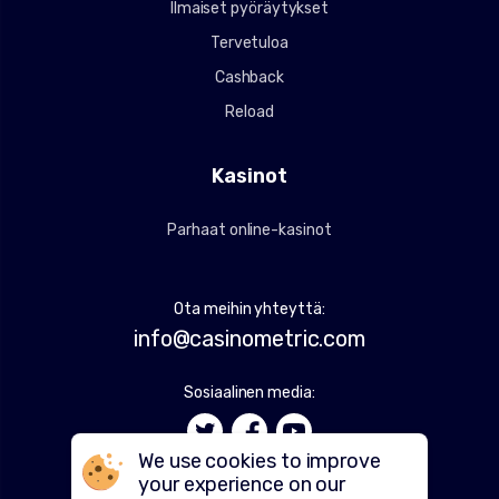
Ilmaiset pyöräytykset
Tervetuloa
Cashback
Reload
Kasinot
Parhaat online-kasinot
Ota meihin yhteyttä:
info@casinometric.com
Sosiaalinen media:
We use cookies to improve
your experience on our