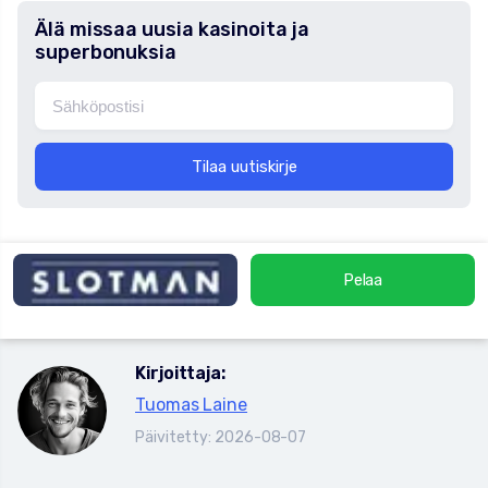
Älä missaa uusia kasinoita ja
superbonuksia
Tilaa uutiskirje
Pelaa
Kirjoittaja:
Tuomas Laine
Päivitetty: 2026-08-07