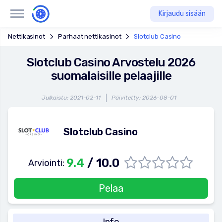
Kirjaudu sisään
Nettikasinot
Parhaat nettikasinot
Slotclub Casino
Slotclub Casino Arvostelu 2026
suomalaisille pelaajille
Julkaistu: 2021-02-11
Päivitetty: 2026-08-01
Slotclub Casino
9.4
/ 10.0
Arviointi:
Pelaa