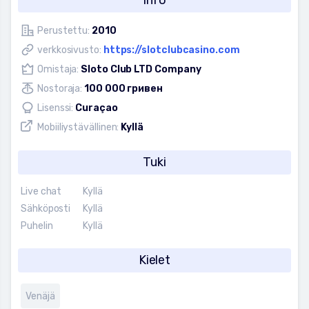
Info
Perustettu:
2010
verkkosivusto:
https://slotclubcasino.com
Omistaja:
Sloto Club LTD Company
Nostoraja:
100 000 гривен
Lisenssi:
Curaçao
Mobiiliystävällinen:
Kyllä
Tuki
Live chat
Kyllä
Sähköposti
Kyllä
Puhelin
Kyllä
Kielet
Venäjä