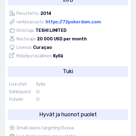
Info
Perustettu:
2014
verkkosivusto:
https://72pokerdom.com
Omistaja:
TESHI LIMITED
Nostoraja:
20 000 USD per month
Lisenssi:
Curaçao
Mobiiliystävällinen:
Kyllä
Tuki
Live chat
Kyllä
Sähköposti
Ei
Puhelin
Ei
Hyvät ja huonot puolet
Small casino targeting Russia