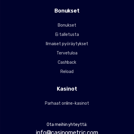
Bonukset
Bonukset
Ei talletusta
Ilmaiset pyöräytykset
Tervetuloa
Cashback
Reload
Kasinot
Parhaat online-kasinot
Ota meihin yhteyttä:
info@casinometric.com